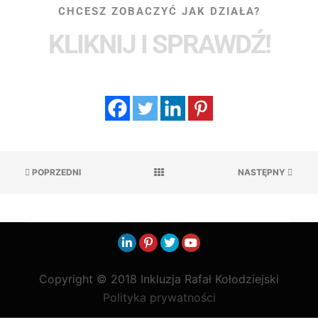
CHCESZ ZOBACZYĆ JAK DZIAŁA?
KLIKNIJ I SPRAWDŹ!
POPRZEDNI
NASTĘPNY
Copyright © 2018 Inkluzja Rafał Kołodziejski
Polityka prywatności